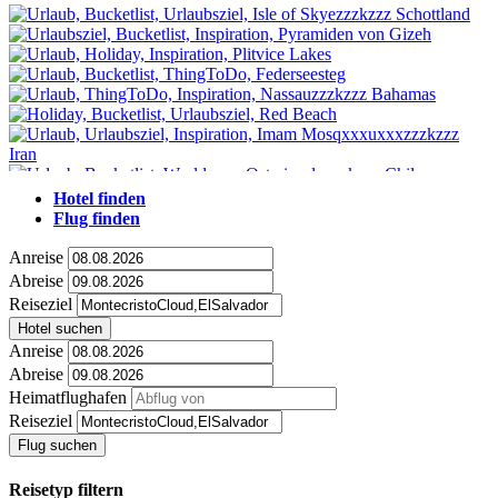
Hotel finden
Flug finden
Anreise
Abreise
Reiseziel
Hotel suchen
Anreise
Abreise
Heimatflughafen
Reiseziel
Flug suchen
Reisetyp filtern