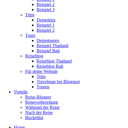
Beispiel 2
Beispiel 3
Trips
Demotrips
Beispiel 1
Beispiel 2
Tours
Demotouren
Beispiel Thailand
Beispiel Bali
Reiseblog
Reiseblog Thailand
Reiseblog Bali
Für deine Website
Trips
Travelmap bei Blogspot
Touren
Vorteile
Reise-Blogger
Reisevorbereitung
Während der Reise
Nach der Reise
Bucketlist
Home