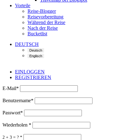
Vorteile
Reise-Blogger
Reisevorbereitung
Während der Reise
Nach der Reise
Bucketlist
DEUTSCH
EINLOGGEN
REGISTRIEREN
E-Mail
*
Benutzername
*
Passwort
*
Wiederholen
*
2 + 3 = ?
*