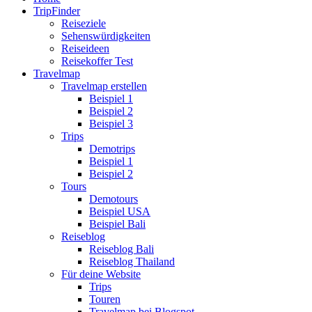
TripFinder
Reiseziele
Sehenswürdigkeiten
Reiseideen
Reisekoffer Test
Travelmap
Travelmap erstellen
Beispiel 1
Beispiel 2
Beispiel 3
Trips
Demotrips
Beispiel 1
Beispiel 2
Tours
Demotours
Beispiel USA
Beispiel Bali
Reiseblog
Reiseblog Bali
Reiseblog Thailand
Für deine Website
Trips
Touren
Travelmap bei Blogspot