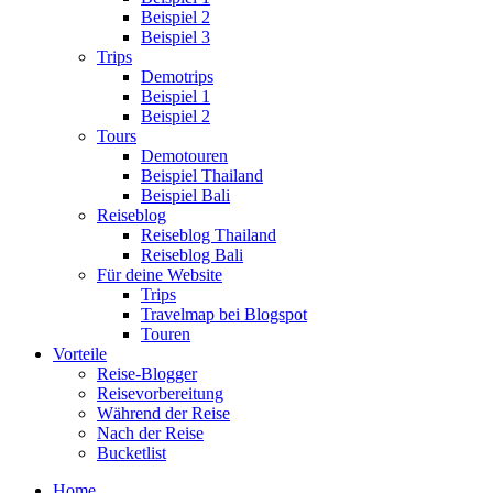
Beispiel 2
Beispiel 3
Trips
Demotrips
Beispiel 1
Beispiel 2
Tours
Demotouren
Beispiel Thailand
Beispiel Bali
Reiseblog
Reiseblog Thailand
Reiseblog Bali
Für deine Website
Trips
Travelmap bei Blogspot
Touren
Vorteile
Reise-Blogger
Reisevorbereitung
Während der Reise
Nach der Reise
Bucketlist
Home