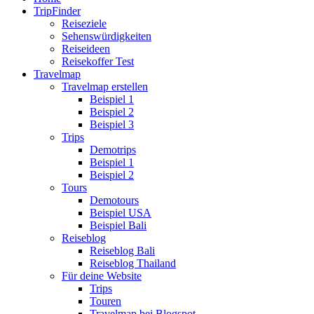
TripFinder
Reiseziele
Sehenswürdigkeiten
Reiseideen
Reisekoffer Test
Travelmap
Travelmap erstellen
Beispiel 1
Beispiel 2
Beispiel 3
Trips
Demotrips
Beispiel 1
Beispiel 2
Tours
Demotours
Beispiel USA
Beispiel Bali
Reiseblog
Reiseblog Bali
Reiseblog Thailand
Für deine Website
Trips
Touren
Travelmap bei Blogspot