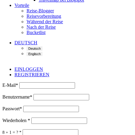
Vorteile
Reise-Blogger
Reisevorbereitung
Während der Reise
Nach der Reise
Bucketlist
DEUTSCH
EINLOGGEN
REGISTRIEREN
E-Mail
*
Benutzername
*
Passwort
*
Wiederholen
*
8 + 1 = ?
*