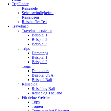
TripFinder
Reiseziele
Sehenswürdigkeiten
Reiseideen
Reisekoffer Test
Travelmap
Travelmap erstellen
Beispiel 1
Beispiel 2
Beispiel 3
Trips
Demotrips
Beispiel 1
Beispiel 2
Tours
Demotours
Beispiel USA
Beispiel Bali
Reiseblog
Reiseblog Bali
Reiseblog Thailand
Für deine Website
Trips
Touren
Travelmap bei Blogspot