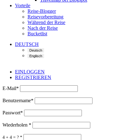
Vorteile
Reise-Blogger
Reisevorbereitung
Während der Reise
Nach der Reise
Bucketlist
DEUTSCH
EINLOGGEN
REGISTRIEREN
E-Mail
*
Benutzername
*
Passwort
*
Wiederholen
*
4 + 4 = ?
*