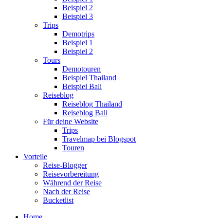
Beispiel 2
Beispiel 3
Trips
Demotrips
Beispiel 1
Beispiel 2
Tours
Demotouren
Beispiel Thailand
Beispiel Bali
Reiseblog
Reiseblog Thailand
Reiseblog Bali
Für deine Website
Trips
Travelmap bei Blogspot
Touren
Vorteile
Reise-Blogger
Reisevorbereitung
Während der Reise
Nach der Reise
Bucketlist
Home