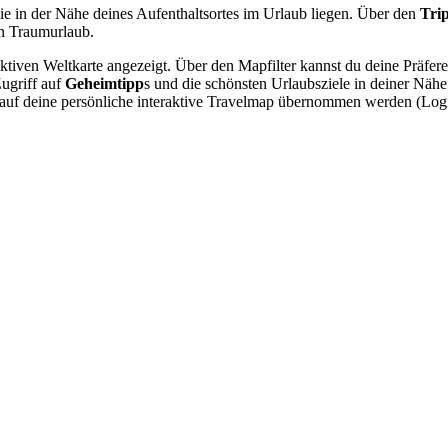
ie in der Nähe deines Aufenthaltsortes im Urlaub liegen. Über den
Tri
n Traumurlaub.
raktiven Weltkarte angezeigt. Über den Mapfilter kannst du deine Präfe
Zugriff auf
Geheimtipp
s und die schönsten Urlaubsziele in deiner Näh
nn auf deine persönliche interaktive Travelmap übernommen werden (Lo
.