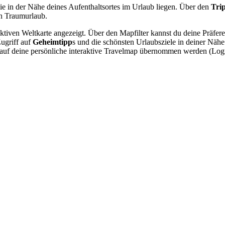
ie in der Nähe deines Aufenthaltsortes im Urlaub liegen. Über den
Tri
n Traumurlaub.
raktiven Weltkarte angezeigt. Über den Mapfilter kannst du deine Präfe
Zugriff auf
Geheimtipp
s und die schönsten Urlaubsziele in deiner Näh
nn auf deine persönliche interaktive Travelmap übernommen werden (Lo
.