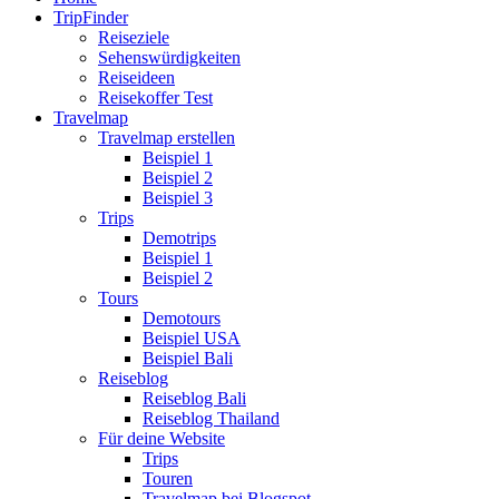
TripFinder
Reiseziele
Sehenswürdigkeiten
Reiseideen
Reisekoffer Test
Travelmap
Travelmap erstellen
Beispiel 1
Beispiel 2
Beispiel 3
Trips
Demotrips
Beispiel 1
Beispiel 2
Tours
Demotours
Beispiel USA
Beispiel Bali
Reiseblog
Reiseblog Bali
Reiseblog Thailand
Für deine Website
Trips
Touren
Travelmap bei Blogspot