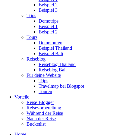
Beispiel 2
Beispiel 3
Trips
Demotrips
Beispiel 1
Beispiel 2
Tours
Demotouren
Beispiel Thailand
Beispiel Bali
Reiseblog
Reiseblog Thailand
Reiseblog Bali
Für deine Website
Trips
Travelmap bei Blogspot
Touren
Vorteile
Reise-Blogger
Reisevorbereitung
Während der Reise
Nach der Reise
Bucketlist
Home