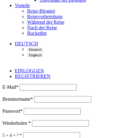
Vorteile
Reise-Blogger
Reisevorbereitung
Während der Reise
Nach der Reise
Bucketlist
DEUTSCH
EINLOGGEN
REGISTRIEREN
E-Mail
*
Benutzername
*
Passwort
*
Wiederholen
*
5 + 4 = ?
*