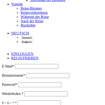
Vorteile
Reise-Blogger
Reisevorbereitung
Während der Reise
Nach der Reise
Bucketlist
DEUTSCH
EINLOGGEN
REGISTRIEREN
E-Mail
*
Benutzername
*
Passwort
*
Wiederholen
*
9 + 6 = ?
*