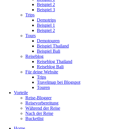
Beispiel 2
Beispiel 3
Trips
Demotrips
Beispiel 1
Beispiel 2
Tours
Demotouren
Beispiel Thailand
Beispiel Bali
Reiseblog
Reiseblog Thailand
Reiseblog Bali
Für deine Website
Trips
Travelmap bei Blogspot
Touren
Vorteile
Reise-Blogger
Reisevorbereitung
Während der Reise
Nach der Reise
Bucketlist
Home