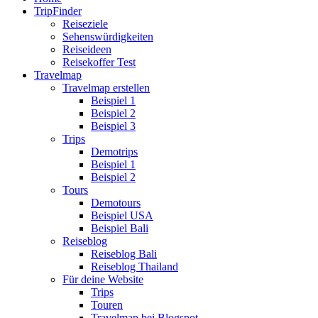
TripFinder
Reiseziele
Sehenswürdigkeiten
Reiseideen
Reisekoffer Test
Travelmap
Travelmap erstellen
Beispiel 1
Beispiel 2
Beispiel 3
Trips
Demotrips
Beispiel 1
Beispiel 2
Tours
Demotours
Beispiel USA
Beispiel Bali
Reiseblog
Reiseblog Bali
Reiseblog Thailand
Für deine Website
Trips
Touren
Travelmap bei Blogspot