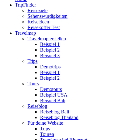
TripFinder
Reiseziele
Sehenswürdigkeiten
Reiseideen
Reisekoffer Test
Travelmap
Travelmap erstellen
Beispiel 1
Beispiel 2
Beispiel 3
Trips
Demotrips
Beispiel 1
Beispiel 2
Tours
Demotours
Beispiel USA
Beispiel Bali
Reiseblog
Reiseblog Bali
Reiseblog Thailand
Für deine Website
Trips
Touren
Travelmap bei Blogspot