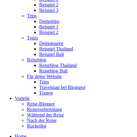
Beispiel 2
Beispiel 3
Trips
Demotrips
Beispiel 1
Beispiel 2
Tours
Demotouren
Beispiel Thailand
Beispiel Bali
Reiseblog
Reiseblog Thailand
Reiseblog Bali
Für deine Website
Trips
Travelmap bei Blogspot
Touren
Vorteile
Reise-Blogger
Reisevorbereitung
Während der Reise
Nach der Reise
Bucketlist
Home