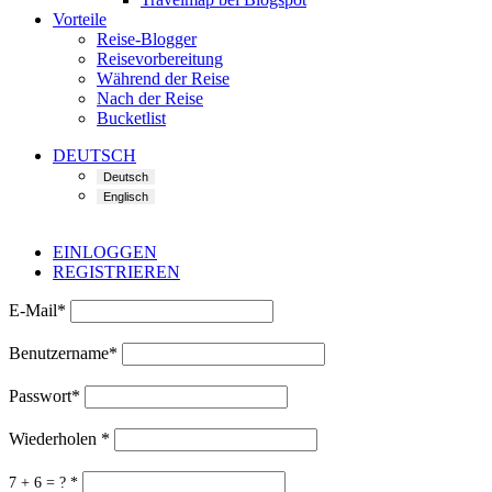
Vorteile
Reise-Blogger
Reisevorbereitung
Während der Reise
Nach der Reise
Bucketlist
DEUTSCH
EINLOGGEN
REGISTRIEREN
E-Mail
*
Benutzername
*
Passwort
*
Wiederholen
*
7 + 6 = ?
*