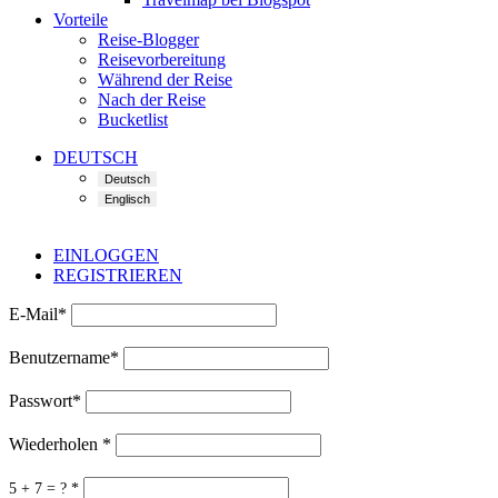
Vorteile
Reise-Blogger
Reisevorbereitung
Während der Reise
Nach der Reise
Bucketlist
DEUTSCH
EINLOGGEN
REGISTRIEREN
E-Mail
*
Benutzername
*
Passwort
*
Wiederholen
*
5 + 7 = ?
*