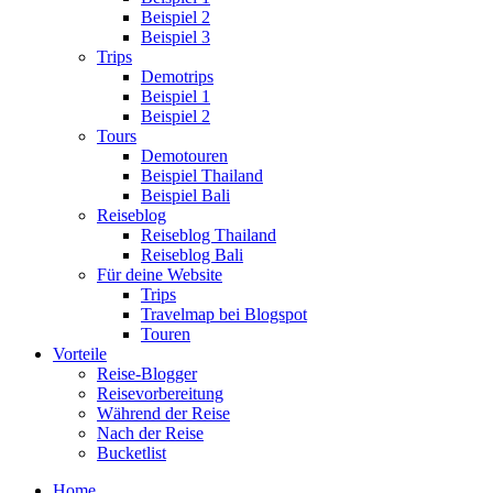
Beispiel 2
Beispiel 3
Trips
Demotrips
Beispiel 1
Beispiel 2
Tours
Demotouren
Beispiel Thailand
Beispiel Bali
Reiseblog
Reiseblog Thailand
Reiseblog Bali
Für deine Website
Trips
Travelmap bei Blogspot
Touren
Vorteile
Reise-Blogger
Reisevorbereitung
Während der Reise
Nach der Reise
Bucketlist
Home