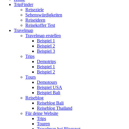
TripFinder
Reiseziele
Sehenswürdigkeiten
Reiseideen
Reisekoffer Test
Travelmap
Travelmap erstellen
Beispiel 1
Beispiel 2
Beispiel 3
Trips
Demotrips
Beispiel 1
Beispiel 2
Tours
Demotours
Beispiel USA
Beispiel Bali
Reiseblog
Reiseblog Bali
Reiseblog Thailand
Für deine Website
Trips
Touren
Travelmap bei Blogspot