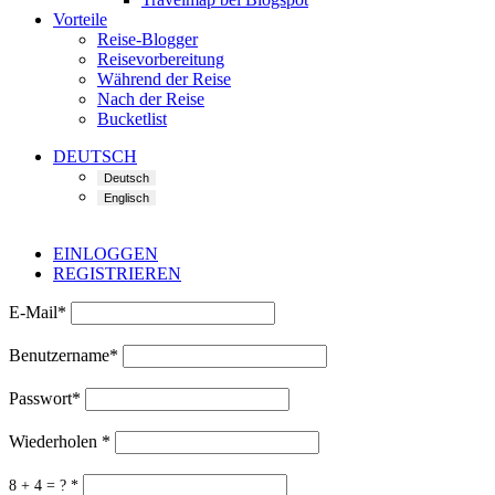
Vorteile
Reise-Blogger
Reisevorbereitung
Während der Reise
Nach der Reise
Bucketlist
DEUTSCH
EINLOGGEN
REGISTRIEREN
E-Mail
*
Benutzername
*
Passwort
*
Wiederholen
*
8 + 4 = ?
*