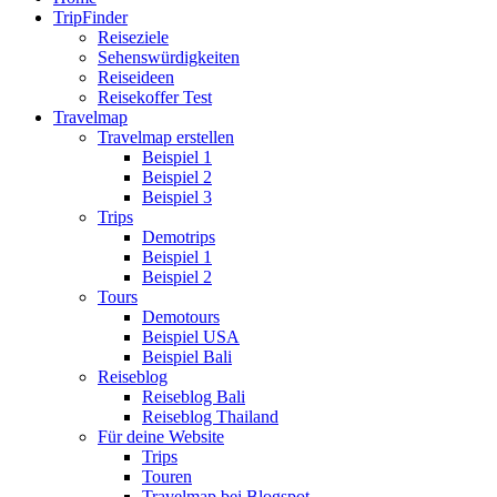
TripFinder
Reiseziele
Sehenswürdigkeiten
Reiseideen
Reisekoffer Test
Travelmap
Travelmap erstellen
Beispiel 1
Beispiel 2
Beispiel 3
Trips
Demotrips
Beispiel 1
Beispiel 2
Tours
Demotours
Beispiel USA
Beispiel Bali
Reiseblog
Reiseblog Bali
Reiseblog Thailand
Für deine Website
Trips
Touren
Travelmap bei Blogspot