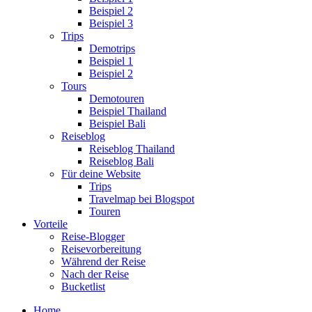
Beispiel 2
Beispiel 3
Trips
Demotrips
Beispiel 1
Beispiel 2
Tours
Demotouren
Beispiel Thailand
Beispiel Bali
Reiseblog
Reiseblog Thailand
Reiseblog Bali
Für deine Website
Trips
Travelmap bei Blogspot
Touren
Vorteile
Reise-Blogger
Reisevorbereitung
Während der Reise
Nach der Reise
Bucketlist
Home