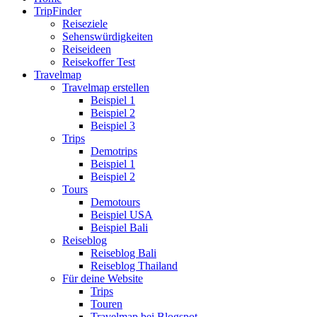
TripFinder
Reiseziele
Sehenswürdigkeiten
Reiseideen
Reisekoffer Test
Travelmap
Travelmap erstellen
Beispiel 1
Beispiel 2
Beispiel 3
Trips
Demotrips
Beispiel 1
Beispiel 2
Tours
Demotours
Beispiel USA
Beispiel Bali
Reiseblog
Reiseblog Bali
Reiseblog Thailand
Für deine Website
Trips
Touren
Travelmap bei Blogspot