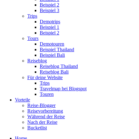
Beispiel 2
Beispiel 3
Trips
Demotrips
Beispiel 1
Beispiel 2
Tours
Demotouren
Beispiel Thailand
Beispiel Bali
Reiseblog
Reiseblog Thailand
Reiseblog Bali
Für deine Website
Trips
Travelmap bei Blogspot
Touren
Vorteile
Reise-Blogger
Reisevorbereitung
Während der Reise
Nach der Reise
Bucketlist
Home