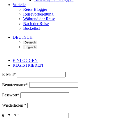
Vorteile
Reise-Blogger
Reisevorbereitung
Während der Reise
Nach der Reise
Bucketlist
DEUTSCH
EINLOGGEN
REGISTRIEREN
E-Mail
*
Benutzername
*
Passwort
*
Wiederholen
*
9 + 7 = ?
*