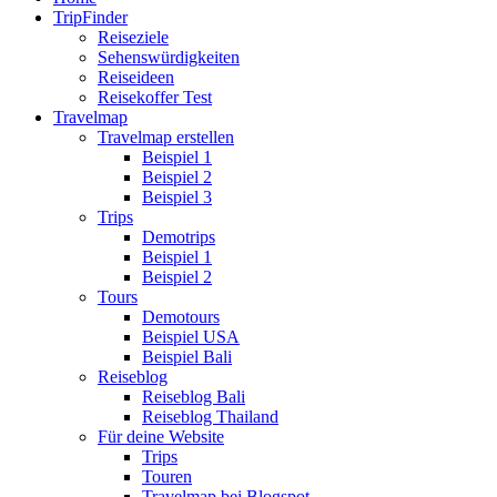
TripFinder
Reiseziele
Sehenswürdigkeiten
Reiseideen
Reisekoffer Test
Travelmap
Travelmap erstellen
Beispiel 1
Beispiel 2
Beispiel 3
Trips
Demotrips
Beispiel 1
Beispiel 2
Tours
Demotours
Beispiel USA
Beispiel Bali
Reiseblog
Reiseblog Bali
Reiseblog Thailand
Für deine Website
Trips
Touren
Travelmap bei Blogspot