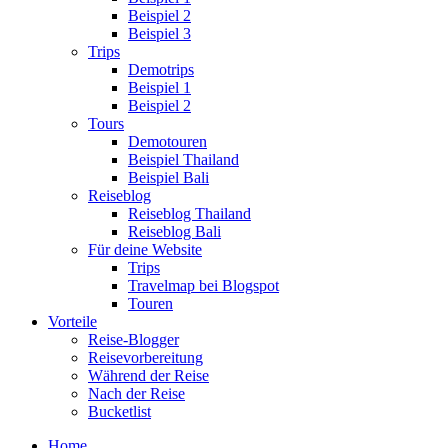
Beispiel 2
Beispiel 3
Trips
Demotrips
Beispiel 1
Beispiel 2
Tours
Demotouren
Beispiel Thailand
Beispiel Bali
Reiseblog
Reiseblog Thailand
Reiseblog Bali
Für deine Website
Trips
Travelmap bei Blogspot
Touren
Vorteile
Reise-Blogger
Reisevorbereitung
Während der Reise
Nach der Reise
Bucketlist
Home