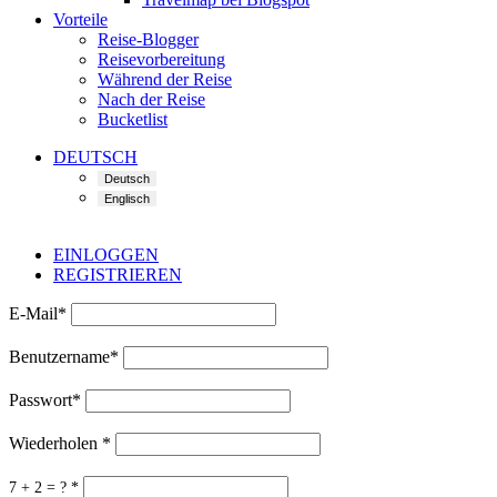
Vorteile
Reise-Blogger
Reisevorbereitung
Während der Reise
Nach der Reise
Bucketlist
DEUTSCH
EINLOGGEN
REGISTRIEREN
E-Mail
*
Benutzername
*
Passwort
*
Wiederholen
*
7 + 2 = ?
*