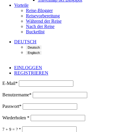
Vorteile
Reise-Blogger
Reisevorbereitung
Während der Reise
Nach der Reise
Bucketlist
DEUTSCH
EINLOGGEN
REGISTRIEREN
E-Mail
*
Benutzername
*
Passwort
*
Wiederholen
*
7 + 9 = ?
*