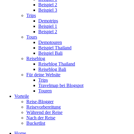
Beispiel 2
Beispiel 3
Trips
Demotrips
Beispiel 1
Beispiel 2
Tours
Demotouren
Beispiel Thailand
Beispiel Bali
Reiseblog
Reiseblog Thailand
Reiseblog Bali
Für deine Website
Trips
Travelmap bei Blogspot
Touren
Vorteile
Reise-Blogger
Reisevorbereitung
Während der Reise
Nach der Reise
Bucketlist
Home