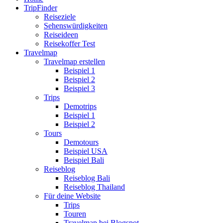
TripFinder
Reiseziele
Sehenswürdigkeiten
Reiseideen
Reisekoffer Test
Travelmap
Travelmap erstellen
Beispiel 1
Beispiel 2
Beispiel 3
Trips
Demotrips
Beispiel 1
Beispiel 2
Tours
Demotours
Beispiel USA
Beispiel Bali
Reiseblog
Reiseblog Bali
Reiseblog Thailand
Für deine Website
Trips
Touren
Travelmap bei Blogspot