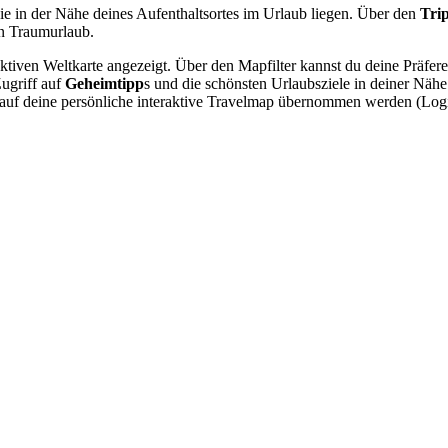
ie in der Nähe deines Aufenthaltsortes im Urlaub liegen. Über den
Tri
n Traumurlaub.
raktiven Weltkarte angezeigt. Über den Mapfilter kannst du deine Präfe
Zugriff auf
Geheimtipp
s und die schönsten Urlaubsziele in deiner Näh
nn auf deine persönliche interaktive Travelmap übernommen werden (Lo
.