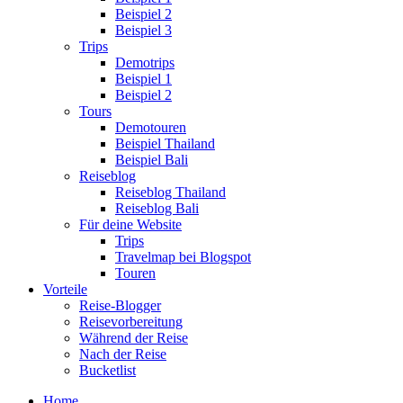
Beispiel 2
Beispiel 3
Trips
Demotrips
Beispiel 1
Beispiel 2
Tours
Demotouren
Beispiel Thailand
Beispiel Bali
Reiseblog
Reiseblog Thailand
Reiseblog Bali
Für deine Website
Trips
Travelmap bei Blogspot
Touren
Vorteile
Reise-Blogger
Reisevorbereitung
Während der Reise
Nach der Reise
Bucketlist
Home