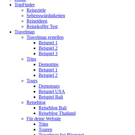
TripFinder
Reiseziele
Sehenswürdigkeiten
Reiseideen
Reisekoffer Test
Travelmap
Travelmap erstellen
Beispiel 1
Beispiel 2
Beispiel 3
Trips
Demotrips
Beispiel 1
Beispiel 2
Tours
Demotours
Beispiel USA
Beispiel Bali
Reiseblog
Reiseblog Bali
Reiseblog Thailand
Für deine Website
Trips
Touren
Travelmap bei Blogspot