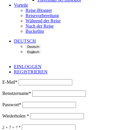
Vorteile
Reise-Blogger
Reisevorbereitung
Während der Reise
Nach der Reise
Bucketlist
DEUTSCH
EINLOGGEN
REGISTRIEREN
E-Mail
*
Benutzername
*
Passwort
*
Wiederholen
*
2 + 7 = ?
*