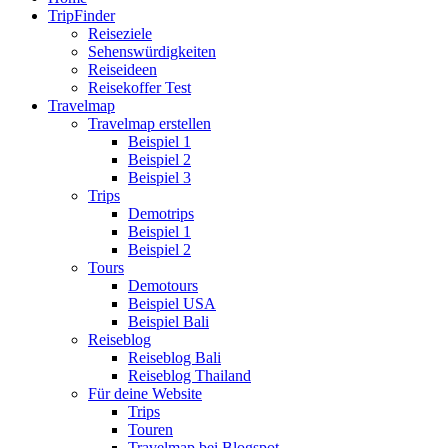
TripFinder
Reiseziele
Sehenswürdigkeiten
Reiseideen
Reisekoffer Test
Travelmap
Travelmap erstellen
Beispiel 1
Beispiel 2
Beispiel 3
Trips
Demotrips
Beispiel 1
Beispiel 2
Tours
Demotours
Beispiel USA
Beispiel Bali
Reiseblog
Reiseblog Bali
Reiseblog Thailand
Für deine Website
Trips
Touren
Travelmap bei Blogspot