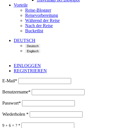
Vorteile
Reise-Blogger
Reisevorbereitung
Während der Reise
Nach der Reise
Bucketlist
DEUTSCH
EINLOGGEN
REGISTRIEREN
E-Mail
*
Benutzername
*
Passwort
*
Wiederholen
*
9 + 6 = ?
*