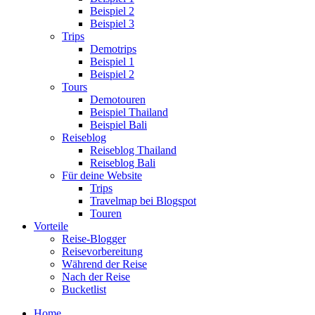
Beispiel 2
Beispiel 3
Trips
Demotrips
Beispiel 1
Beispiel 2
Tours
Demotouren
Beispiel Thailand
Beispiel Bali
Reiseblog
Reiseblog Thailand
Reiseblog Bali
Für deine Website
Trips
Travelmap bei Blogspot
Touren
Vorteile
Reise-Blogger
Reisevorbereitung
Während der Reise
Nach der Reise
Bucketlist
Home