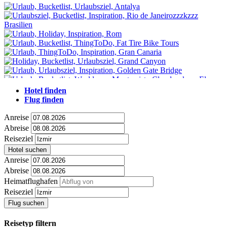
Hotel finden
Flug finden
Anreise
Abreise
Reiseziel
Hotel suchen
Anreise
Abreise
Heimatflughafen
Reiseziel
Flug suchen
Reisetyp filtern