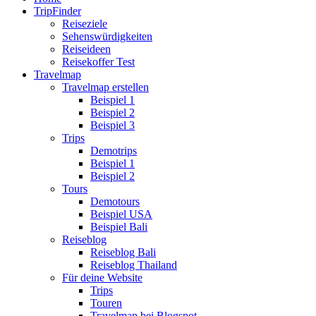
TripFinder
Reiseziele
Sehenswürdigkeiten
Reiseideen
Reisekoffer Test
Travelmap
Travelmap erstellen
Beispiel 1
Beispiel 2
Beispiel 3
Trips
Demotrips
Beispiel 1
Beispiel 2
Tours
Demotours
Beispiel USA
Beispiel Bali
Reiseblog
Reiseblog Bali
Reiseblog Thailand
Für deine Website
Trips
Touren
Travelmap bei Blogspot