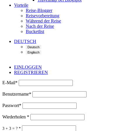
Vorteile
Reise-Blogger
Reisevorbereitung
Während der Reise
Nach der Reise
Bucketlist
DEUTSCH
EINLOGGEN
REGISTRIEREN
E-Mail
*
Benutzername
*
Passwort
*
Wiederholen
*
3 + 3 = ?
*