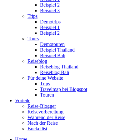
Beispiel 2
Beispiel 3
Trips
Demotrips
Beispiel 1
Beispiel 2
Tours
Demotouren
Beispiel Thailand
Beispiel Bali
Reiseblog
Reiseblog Thailand
Reiseblog Bali
Für deine Website
Trips
Travelmap bei Blogspot
Touren
Vorteile
Reise-Blogger
Reisevorbereitung
Während der Reise
Nach der Reise
Bucketlist
Home