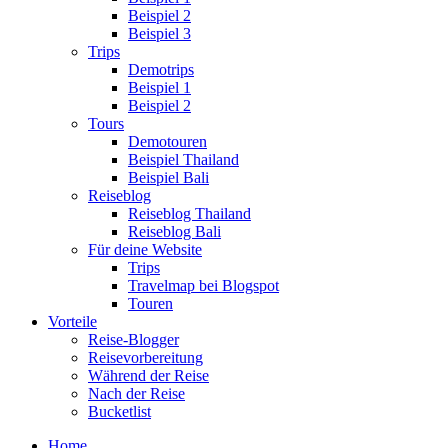
Beispiel 2
Beispiel 3
Trips
Demotrips
Beispiel 1
Beispiel 2
Tours
Demotouren
Beispiel Thailand
Beispiel Bali
Reiseblog
Reiseblog Thailand
Reiseblog Bali
Für deine Website
Trips
Travelmap bei Blogspot
Touren
Vorteile
Reise-Blogger
Reisevorbereitung
Während der Reise
Nach der Reise
Bucketlist
Home