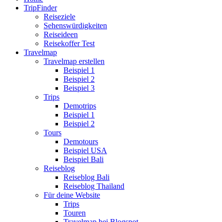
TripFinder
Reiseziele
Sehenswürdigkeiten
Reiseideen
Reisekoffer Test
Travelmap
Travelmap erstellen
Beispiel 1
Beispiel 2
Beispiel 3
Trips
Demotrips
Beispiel 1
Beispiel 2
Tours
Demotours
Beispiel USA
Beispiel Bali
Reiseblog
Reiseblog Bali
Reiseblog Thailand
Für deine Website
Trips
Touren
Travelmap bei Blogspot