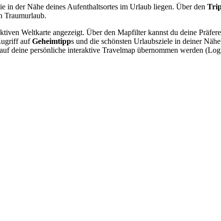
ie in der Nähe deines Aufenthaltsortes im Urlaub liegen. Über den
Tri
n Traumurlaub.
raktiven Weltkarte angezeigt. Über den Mapfilter kannst du deine Präfe
Zugriff auf
Geheimtipp
s und die schönsten Urlaubsziele in deiner Näh
nn auf deine persönliche interaktive Travelmap übernommen werden (Lo
.