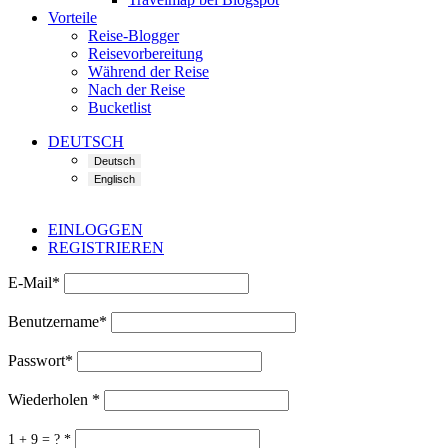
Vorteile
Reise-Blogger
Reisevorbereitung
Während der Reise
Nach der Reise
Bucketlist
DEUTSCH
EINLOGGEN
REGISTRIEREN
E-Mail
*
Benutzername
*
Passwort
*
Wiederholen
*
1 + 9 = ?
*