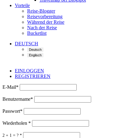
Vorteile
Reise-Blogger
Reisevorbereitung
Während der Reise
Nach der Reise
Bucketlist
DEUTSCH
EINLOGGEN
REGISTRIEREN
E-Mail
*
Benutzername
*
Passwort
*
Wiederholen
*
2 + 1 = ?
*