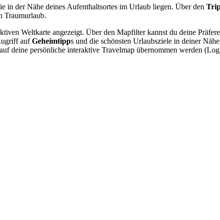
ie in der Nähe deines Aufenthaltsortes im Urlaub liegen. Über den
Tri
n Traumurlaub.
raktiven Weltkarte angezeigt. Über den Mapfilter kannst du deine Präfe
Zugriff auf
Geheimtipp
s und die schönsten Urlaubsziele in deiner Näh
nn auf deine persönliche interaktive Travelmap übernommen werden (Lo
.