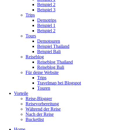
Beispiel 2
Beispiel 3
Trips
Demotrips
Beispiel 1
Beispiel 2
Tours
Demotouren
Beispiel Thailand
Beispiel Bali
Reiseblog
Reiseblog Thailand
Reiseblog Bali
Für deine Website
Trips
Travelmap bei Blogspot
Touren
Vorteile
Reise-Blogger
Reisevorbereitung
Während der Reise
Nach der Reise
Bucketlist
Home