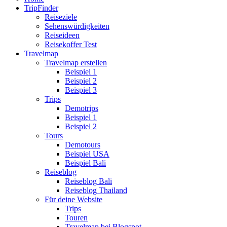
TripFinder
Reiseziele
Sehenswürdigkeiten
Reiseideen
Reisekoffer Test
Travelmap
Travelmap erstellen
Beispiel 1
Beispiel 2
Beispiel 3
Trips
Demotrips
Beispiel 1
Beispiel 2
Tours
Demotours
Beispiel USA
Beispiel Bali
Reiseblog
Reiseblog Bali
Reiseblog Thailand
Für deine Website
Trips
Touren
Travelmap bei Blogspot