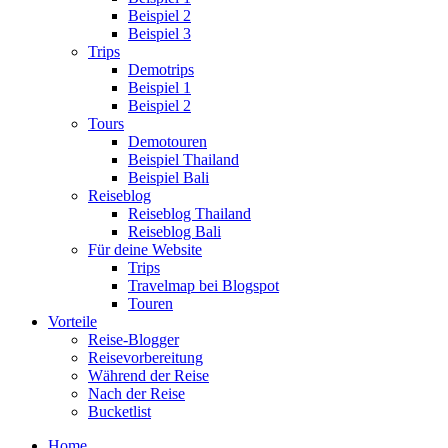
Beispiel 2
Beispiel 3
Trips
Demotrips
Beispiel 1
Beispiel 2
Tours
Demotouren
Beispiel Thailand
Beispiel Bali
Reiseblog
Reiseblog Thailand
Reiseblog Bali
Für deine Website
Trips
Travelmap bei Blogspot
Touren
Vorteile
Reise-Blogger
Reisevorbereitung
Während der Reise
Nach der Reise
Bucketlist
Home