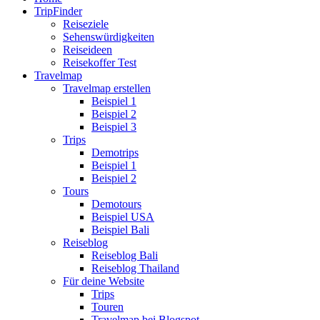
TripFinder
Reiseziele
Sehenswürdigkeiten
Reiseideen
Reisekoffer Test
Travelmap
Travelmap erstellen
Beispiel 1
Beispiel 2
Beispiel 3
Trips
Demotrips
Beispiel 1
Beispiel 2
Tours
Demotours
Beispiel USA
Beispiel Bali
Reiseblog
Reiseblog Bali
Reiseblog Thailand
Für deine Website
Trips
Touren
Travelmap bei Blogspot