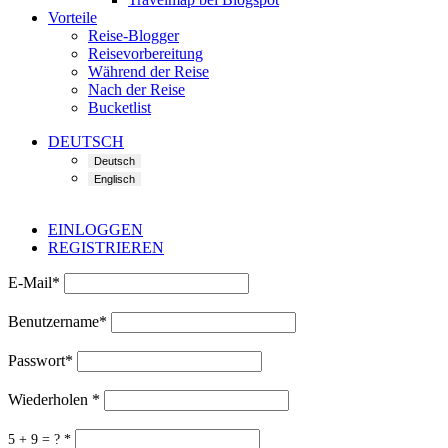
Vorteile
Reise-Blogger
Reisevorbereitung
Während der Reise
Nach der Reise
Bucketlist
DEUTSCH
EINLOGGEN
REGISTRIEREN
E-Mail
*
Benutzername
*
Passwort
*
Wiederholen
*
5 + 9 = ?
*