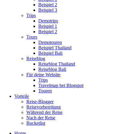
Beispiel 2
Beispiel 3
Trips
Demotrips
Beispiel 1
Beispiel 2
Tours
Demotouren
Beispiel Thailand
Beispiel Bali
Reiseblog
Reiseblog Thailand
Reiseblog Bali
Für deine Website
Trips
Travelmap bei Blogspot
Touren
Vorteile
Reise-Blogger
Reisevorbereitung
Während der Reise
Nach der Reise
Bucketlist
Home