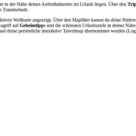
ie in der Nähe deines Aufenthaltsortes im Urlaub liegen. Über den
Tri
n Traumurlaub.
raktiven Weltkarte angezeigt. Über den Mapfilter kannst du deine Präfe
Zugriff auf
Geheimtipp
s und die schönsten Urlaubsziele in deiner Näh
nn auf deine persönliche interaktive Travelmap übernommen werden (Lo
.