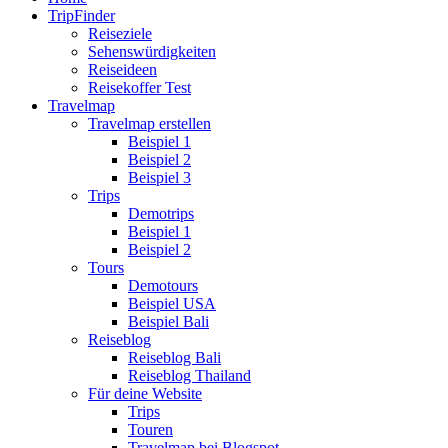
TripFinder
Reiseziele
Sehenswürdigkeiten
Reiseideen
Reisekoffer Test
Travelmap
Travelmap erstellen
Beispiel 1
Beispiel 2
Beispiel 3
Trips
Demotrips
Beispiel 1
Beispiel 2
Tours
Demotours
Beispiel USA
Beispiel Bali
Reiseblog
Reiseblog Bali
Reiseblog Thailand
Für deine Website
Trips
Touren
Travelmap bei Blogspot