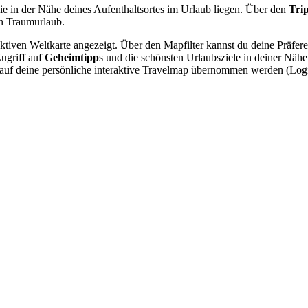
ie in der Nähe deines Aufenthaltsortes im Urlaub liegen. Über den
Tri
n Traumurlaub.
raktiven Weltkarte angezeigt. Über den Mapfilter kannst du deine Präfe
Zugriff auf
Geheimtipp
s und die schönsten Urlaubsziele in deiner Näh
nn auf deine persönliche interaktive Travelmap übernommen werden (Lo
.