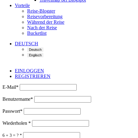
Vorteile
Reise-Blogger
Reisevorbereitung
Während der Reise
Nach der Reise
Bucketlist
DEUTSCH
EINLOGGEN
REGISTRIEREN
E-Mail
*
Benutzername
*
Passwort
*
Wiederholen
*
6 + 3 = ?
*