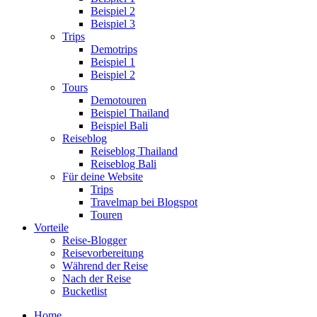
Beispiel 2
Beispiel 3
Trips
Demotrips
Beispiel 1
Beispiel 2
Tours
Demotouren
Beispiel Thailand
Beispiel Bali
Reiseblog
Reiseblog Thailand
Reiseblog Bali
Für deine Website
Trips
Travelmap bei Blogspot
Touren
Vorteile
Reise-Blogger
Reisevorbereitung
Während der Reise
Nach der Reise
Bucketlist
Home