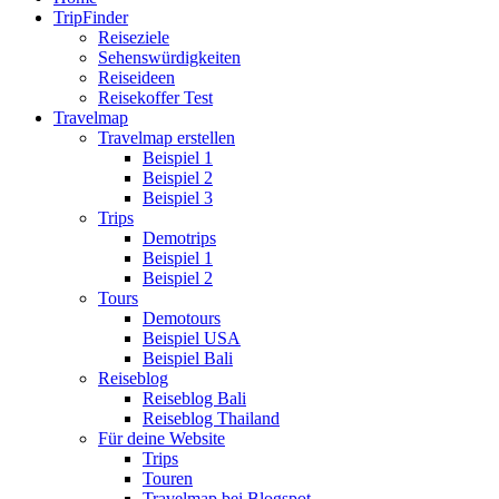
TripFinder
Reiseziele
Sehenswürdigkeiten
Reiseideen
Reisekoffer Test
Travelmap
Travelmap erstellen
Beispiel 1
Beispiel 2
Beispiel 3
Trips
Demotrips
Beispiel 1
Beispiel 2
Tours
Demotours
Beispiel USA
Beispiel Bali
Reiseblog
Reiseblog Bali
Reiseblog Thailand
Für deine Website
Trips
Touren
Travelmap bei Blogspot