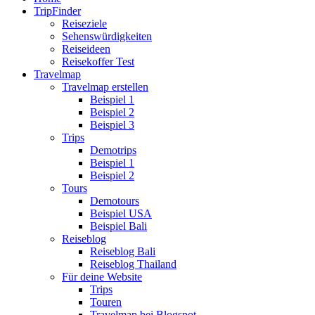
TripFinder
Reiseziele
Sehenswürdigkeiten
Reiseideen
Reisekoffer Test
Travelmap
Travelmap erstellen
Beispiel 1
Beispiel 2
Beispiel 3
Trips
Demotrips
Beispiel 1
Beispiel 2
Tours
Demotours
Beispiel USA
Beispiel Bali
Reiseblog
Reiseblog Bali
Reiseblog Thailand
Für deine Website
Trips
Touren
Travelmap bei Blogspot