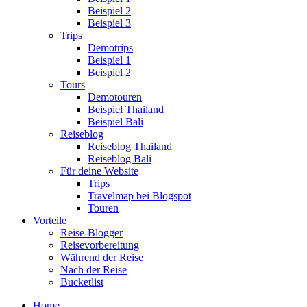
Beispiel 2
Beispiel 3
Trips
Demotrips
Beispiel 1
Beispiel 2
Tours
Demotouren
Beispiel Thailand
Beispiel Bali
Reiseblog
Reiseblog Thailand
Reiseblog Bali
Für deine Website
Trips
Travelmap bei Blogspot
Touren
Vorteile
Reise-Blogger
Reisevorbereitung
Während der Reise
Nach der Reise
Bucketlist
Home