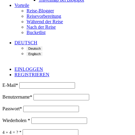
Vorteile
Reise-Blogger
Reisevorbereitung
Während der Reise
Nach der Reise
Bucketlist
DEUTSCH
EINLOGGEN
REGISTRIEREN
E-Mail
*
Benutzername
*
Passwort
*
Wiederholen
*
4 + 4 = ?
*