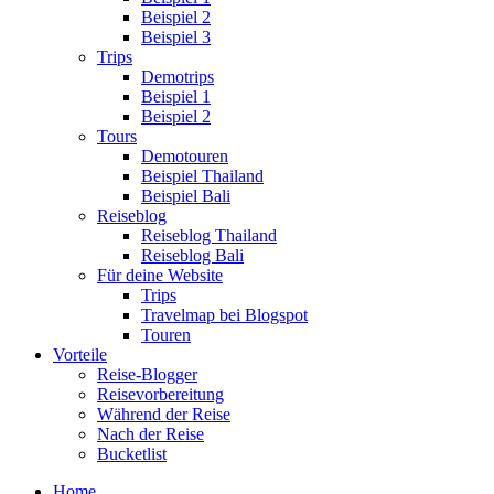
Beispiel 2
Beispiel 3
Trips
Demotrips
Beispiel 1
Beispiel 2
Tours
Demotouren
Beispiel Thailand
Beispiel Bali
Reiseblog
Reiseblog Thailand
Reiseblog Bali
Für deine Website
Trips
Travelmap bei Blogspot
Touren
Vorteile
Reise-Blogger
Reisevorbereitung
Während der Reise
Nach der Reise
Bucketlist
Home