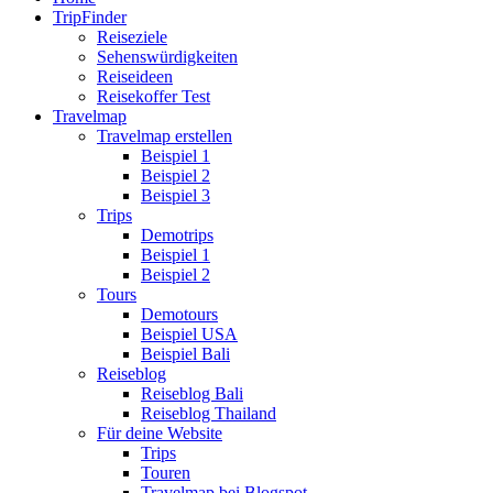
TripFinder
Reiseziele
Sehenswürdigkeiten
Reiseideen
Reisekoffer Test
Travelmap
Travelmap erstellen
Beispiel 1
Beispiel 2
Beispiel 3
Trips
Demotrips
Beispiel 1
Beispiel 2
Tours
Demotours
Beispiel USA
Beispiel Bali
Reiseblog
Reiseblog Bali
Reiseblog Thailand
Für deine Website
Trips
Touren
Travelmap bei Blogspot