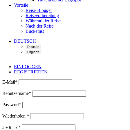
Vorteile
Reise-Blogger
Reisevorbereitung
Während der Reise
Nach der Reise
Bucketlist
DEUTSCH
EINLOGGEN
REGISTRIEREN
E-Mail
*
Benutzername
*
Passwort
*
Wiederholen
*
3 + 6 = ?
*