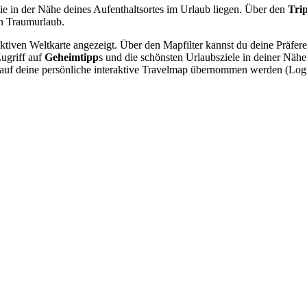
ie in der Nähe deines Aufenthaltsortes im Urlaub liegen. Über den
Tri
n Traumurlaub.
raktiven Weltkarte angezeigt. Über den Mapfilter kannst du deine Präfe
Zugriff auf
Geheimtipp
s und die schönsten Urlaubsziele in deiner Näh
nn auf deine persönliche interaktive Travelmap übernommen werden (Lo
.