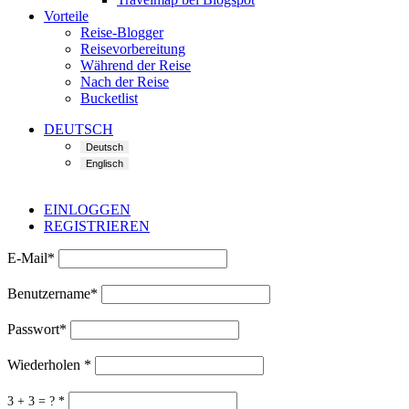
Vorteile
Reise-Blogger
Reisevorbereitung
Während der Reise
Nach der Reise
Bucketlist
DEUTSCH
EINLOGGEN
REGISTRIEREN
E-Mail
*
Benutzername
*
Passwort
*
Wiederholen
*
3 + 3 = ?
*