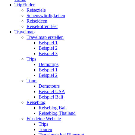
TripFinder
Reiseziele
Sehenswürdigkeiten
Reiseideen
Reisekoffer Test
Travelmap
Travelmap erstellen
Beispiel 1
Beispiel 2
Beispiel 3
Trips
Demotrips
Beispiel 1
Beispiel 2
Tours
Demotours
Beispiel USA
Beispiel Bali
Reiseblog
Reiseblog Bali
Reiseblog Thailand
Für deine Website
Trips
Touren
Travelmap bei Blogspot