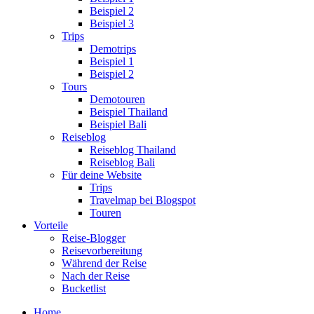
Beispiel 2
Beispiel 3
Trips
Demotrips
Beispiel 1
Beispiel 2
Tours
Demotouren
Beispiel Thailand
Beispiel Bali
Reiseblog
Reiseblog Thailand
Reiseblog Bali
Für deine Website
Trips
Travelmap bei Blogspot
Touren
Vorteile
Reise-Blogger
Reisevorbereitung
Während der Reise
Nach der Reise
Bucketlist
Home