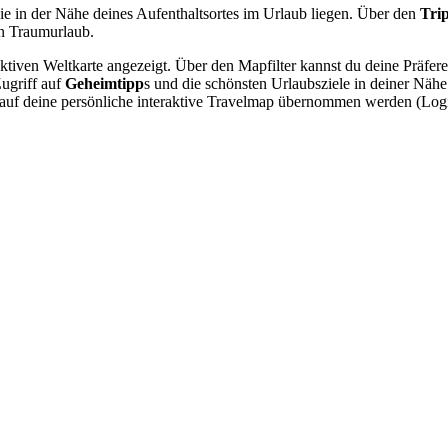
ie in der Nähe deines Aufenthaltsortes im Urlaub liegen. Über den
Tri
n Traumurlaub.
raktiven Weltkarte angezeigt. Über den Mapfilter kannst du deine Präfe
Zugriff auf
Geheimtipp
s und die schönsten Urlaubsziele in deiner Näh
nn auf deine persönliche interaktive Travelmap übernommen werden (Lo
.