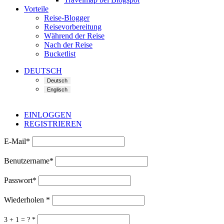
Vorteile
Reise-Blogger
Reisevorbereitung
Während der Reise
Nach der Reise
Bucketlist
DEUTSCH
EINLOGGEN
REGISTRIEREN
E-Mail
*
Benutzername
*
Passwort
*
Wiederholen
*
3 + 1 = ?
*