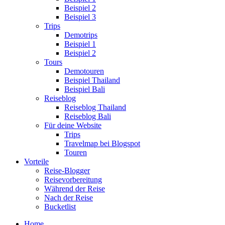
Beispiel 2
Beispiel 3
Trips
Demotrips
Beispiel 1
Beispiel 2
Tours
Demotouren
Beispiel Thailand
Beispiel Bali
Reiseblog
Reiseblog Thailand
Reiseblog Bali
Für deine Website
Trips
Travelmap bei Blogspot
Touren
Vorteile
Reise-Blogger
Reisevorbereitung
Während der Reise
Nach der Reise
Bucketlist
Home