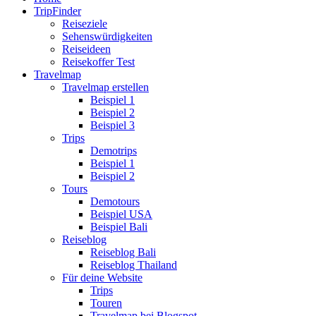
TripFinder
Reiseziele
Sehenswürdigkeiten
Reiseideen
Reisekoffer Test
Travelmap
Travelmap erstellen
Beispiel 1
Beispiel 2
Beispiel 3
Trips
Demotrips
Beispiel 1
Beispiel 2
Tours
Demotours
Beispiel USA
Beispiel Bali
Reiseblog
Reiseblog Bali
Reiseblog Thailand
Für deine Website
Trips
Touren
Travelmap bei Blogspot