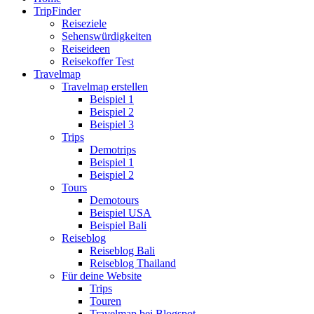
TripFinder
Reiseziele
Sehenswürdigkeiten
Reiseideen
Reisekoffer Test
Travelmap
Travelmap erstellen
Beispiel 1
Beispiel 2
Beispiel 3
Trips
Demotrips
Beispiel 1
Beispiel 2
Tours
Demotours
Beispiel USA
Beispiel Bali
Reiseblog
Reiseblog Bali
Reiseblog Thailand
Für deine Website
Trips
Touren
Travelmap bei Blogspot