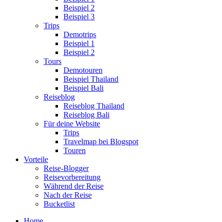
Beispiel 2
Beispiel 3
Trips
Demotrips
Beispiel 1
Beispiel 2
Tours
Demotouren
Beispiel Thailand
Beispiel Bali
Reiseblog
Reiseblog Thailand
Reiseblog Bali
Für deine Website
Trips
Travelmap bei Blogspot
Touren
Vorteile
Reise-Blogger
Reisevorbereitung
Während der Reise
Nach der Reise
Bucketlist
Home