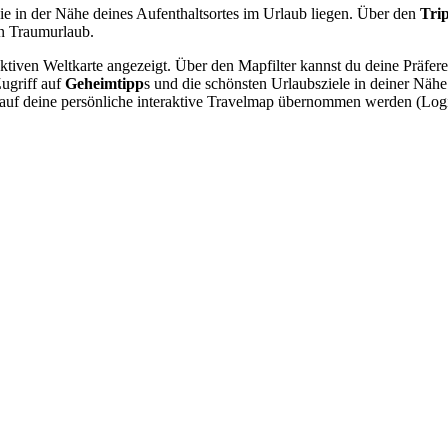
ie in der Nähe deines Aufenthaltsortes im Urlaub liegen. Über den
Tri
n Traumurlaub.
raktiven Weltkarte angezeigt. Über den Mapfilter kannst du deine Präfe
Zugriff auf
Geheimtipp
s und die schönsten Urlaubsziele in deiner Näh
nn auf deine persönliche interaktive Travelmap übernommen werden (Lo
.