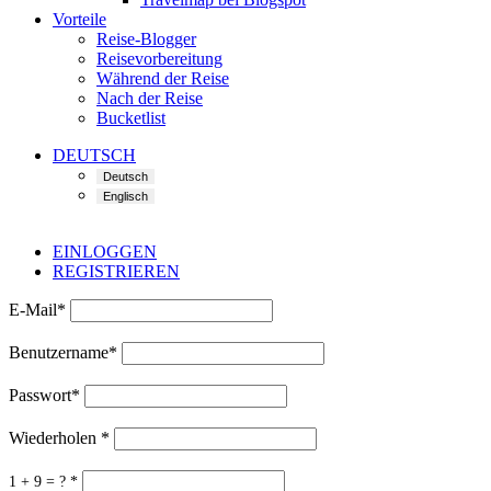
Vorteile
Reise-Blogger
Reisevorbereitung
Während der Reise
Nach der Reise
Bucketlist
DEUTSCH
EINLOGGEN
REGISTRIEREN
E-Mail
*
Benutzername
*
Passwort
*
Wiederholen
*
1 + 9 = ?
*