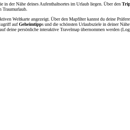
ie in der Nähe deines Aufenthaltsortes im Urlaub liegen. Über den
Tri
n Traumurlaub.
raktiven Weltkarte angezeigt. Über den Mapfilter kannst du deine Präfe
Zugriff auf
Geheimtipp
s und die schönsten Urlaubsziele in deiner Näh
nn auf deine persönliche interaktive Travelmap übernommen werden (Lo
.