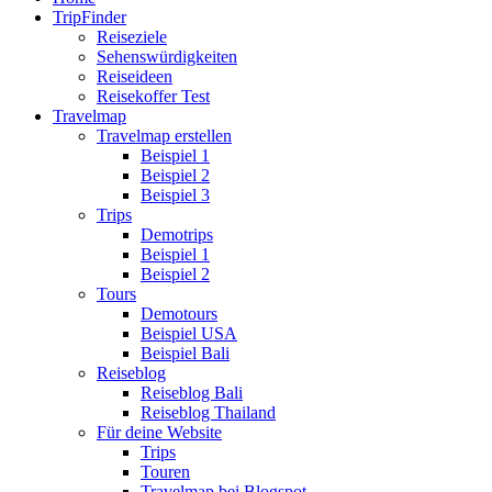
TripFinder
Reiseziele
Sehenswürdigkeiten
Reiseideen
Reisekoffer Test
Travelmap
Travelmap erstellen
Beispiel 1
Beispiel 2
Beispiel 3
Trips
Demotrips
Beispiel 1
Beispiel 2
Tours
Demotours
Beispiel USA
Beispiel Bali
Reiseblog
Reiseblog Bali
Reiseblog Thailand
Für deine Website
Trips
Touren
Travelmap bei Blogspot