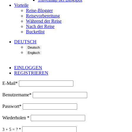
Vorteile
Reise-Blogger
Reisevorbereitung
Während der Reise
Nach der Reise
Bucketlist
DEUTSCH
EINLOGGEN
REGISTRIEREN
E-Mail
*
Benutzername
*
Passwort
*
Wiederholen
*
3 + 5 = ?
*