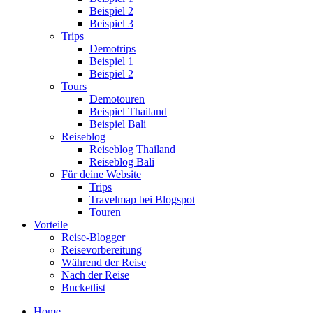
Beispiel 2
Beispiel 3
Trips
Demotrips
Beispiel 1
Beispiel 2
Tours
Demotouren
Beispiel Thailand
Beispiel Bali
Reiseblog
Reiseblog Thailand
Reiseblog Bali
Für deine Website
Trips
Travelmap bei Blogspot
Touren
Vorteile
Reise-Blogger
Reisevorbereitung
Während der Reise
Nach der Reise
Bucketlist
Home