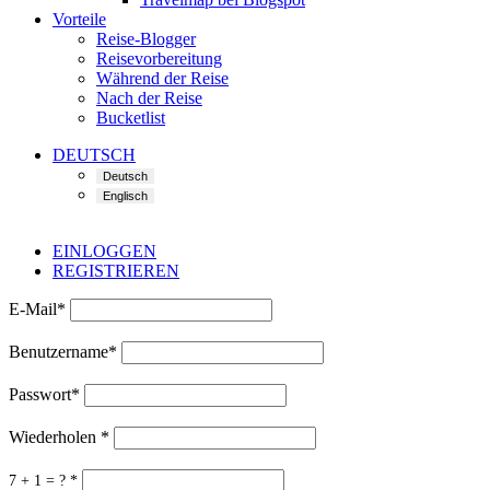
Vorteile
Reise-Blogger
Reisevorbereitung
Während der Reise
Nach der Reise
Bucketlist
DEUTSCH
EINLOGGEN
REGISTRIEREN
E-Mail
*
Benutzername
*
Passwort
*
Wiederholen
*
7 + 1 = ?
*