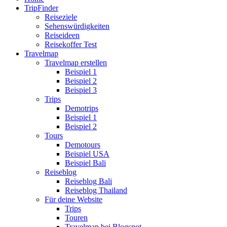
TripFinder
Reiseziele
Sehenswürdigkeiten
Reiseideen
Reisekoffer Test
Travelmap
Travelmap erstellen
Beispiel 1
Beispiel 2
Beispiel 3
Trips
Demotrips
Beispiel 1
Beispiel 2
Tours
Demotours
Beispiel USA
Beispiel Bali
Reiseblog
Reiseblog Bali
Reiseblog Thailand
Für deine Website
Trips
Touren
Travelmap bei Blogspot