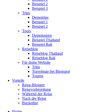
Beispiel 2
Beispiel 3
Trips
Demotrips
Beispiel 1
Beispiel 2
Tours
Demotouren
Beispiel Thailand
Beispiel Bali
Reiseblog
Reiseblog Thailand
Reiseblog Bali
Für deine Website
Trips
Travelmap bei Blogspot
Touren
Vorteile
Reise-Blogger
Reisevorbereitung
Während der Reise
Nach der Reise
Bucketlist
Home