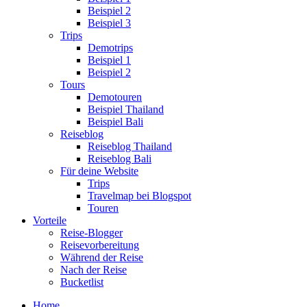
Beispiel 2
Beispiel 3
Trips
Demotrips
Beispiel 1
Beispiel 2
Tours
Demotouren
Beispiel Thailand
Beispiel Bali
Reiseblog
Reiseblog Thailand
Reiseblog Bali
Für deine Website
Trips
Travelmap bei Blogspot
Touren
Vorteile
Reise-Blogger
Reisevorbereitung
Während der Reise
Nach der Reise
Bucketlist
Home