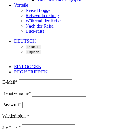
Vorteile
Reise-Blogger
Reisevorbereitung
Während der Reise
Nach der Reise
Bucketlist
DEUTSCH
EINLOGGEN
REGISTRIEREN
E-Mail
*
Benutzername
*
Passwort
*
Wiederholen
*
3 + 7 = ?
*