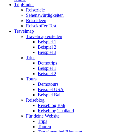
TripFinder
Reiseziele
Sehenswürdigkeiten
Reiseideen
Reisekoffer Test
Travelmap
Travelmap erstellen
Beispiel 1
Beispiel 2
Beispiel 3
Trips
Demotrips
Beispiel 1
Beispiel 2
Tours
Demotours
Beispiel USA
Beispiel Bali
Reiseblog
Reiseblog Bali
Reiseblog Thailand
Für deine Website
Trips
Touren
Travelmap bei Blogspot