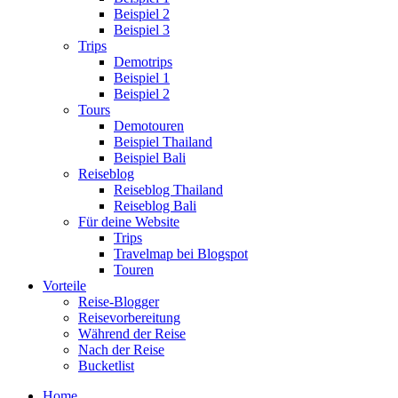
Beispiel 2
Beispiel 3
Trips
Demotrips
Beispiel 1
Beispiel 2
Tours
Demotouren
Beispiel Thailand
Beispiel Bali
Reiseblog
Reiseblog Thailand
Reiseblog Bali
Für deine Website
Trips
Travelmap bei Blogspot
Touren
Vorteile
Reise-Blogger
Reisevorbereitung
Während der Reise
Nach der Reise
Bucketlist
Home