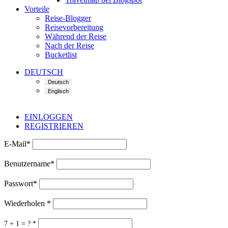
Vorteile
Reise-Blogger
Reisevorbereitung
Während der Reise
Nach der Reise
Bucketlist
DEUTSCH
EINLOGGEN
REGISTRIEREN
E-Mail
*
Benutzername
*
Passwort
*
Wiederholen
*
7 + 1 = ?
*