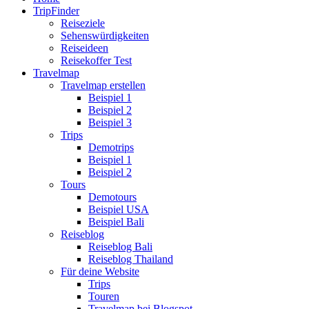
TripFinder
Reiseziele
Sehenswürdigkeiten
Reiseideen
Reisekoffer Test
Travelmap
Travelmap erstellen
Beispiel 1
Beispiel 2
Beispiel 3
Trips
Demotrips
Beispiel 1
Beispiel 2
Tours
Demotours
Beispiel USA
Beispiel Bali
Reiseblog
Reiseblog Bali
Reiseblog Thailand
Für deine Website
Trips
Touren
Travelmap bei Blogspot