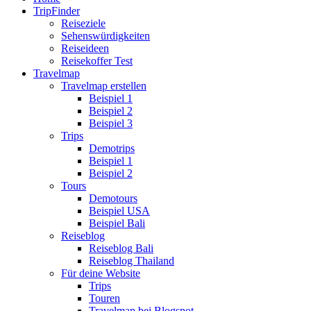
TripFinder
Reiseziele
Sehenswürdigkeiten
Reiseideen
Reisekoffer Test
Travelmap
Travelmap erstellen
Beispiel 1
Beispiel 2
Beispiel 3
Trips
Demotrips
Beispiel 1
Beispiel 2
Tours
Demotours
Beispiel USA
Beispiel Bali
Reiseblog
Reiseblog Bali
Reiseblog Thailand
Für deine Website
Trips
Touren
Travelmap bei Blogspot