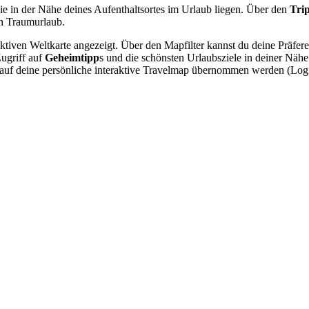
ie in der Nähe deines Aufenthaltsortes im Urlaub liegen. Über den
Tri
n Traumurlaub.
raktiven Weltkarte angezeigt. Über den Mapfilter kannst du deine Präfe
Zugriff auf
Geheimtipp
s und die schönsten Urlaubsziele in deiner Näh
nn auf deine persönliche interaktive Travelmap übernommen werden (Lo
.