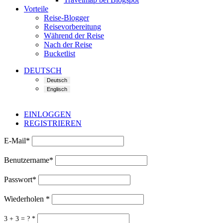
Vorteile
Reise-Blogger
Reisevorbereitung
Während der Reise
Nach der Reise
Bucketlist
DEUTSCH
EINLOGGEN
REGISTRIEREN
E-Mail
*
Benutzername
*
Passwort
*
Wiederholen
*
3 + 3 = ?
*