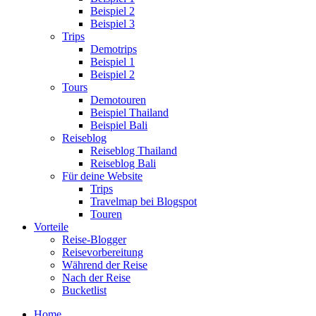
Beispiel 2
Beispiel 3
Trips
Demotrips
Beispiel 1
Beispiel 2
Tours
Demotouren
Beispiel Thailand
Beispiel Bali
Reiseblog
Reiseblog Thailand
Reiseblog Bali
Für deine Website
Trips
Travelmap bei Blogspot
Touren
Vorteile
Reise-Blogger
Reisevorbereitung
Während der Reise
Nach der Reise
Bucketlist
Home