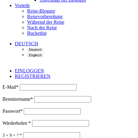
Vorteile
Reise-Blogger
Reisevorbereitung
Während der Reise
Nach der Reise
Bucketlist
DEUTSCH
EINLOGGEN
REGISTRIEREN
E-Mail
*
Benutzername
*
Passwort
*
Wiederholen
*
3 + 9 = ?
*