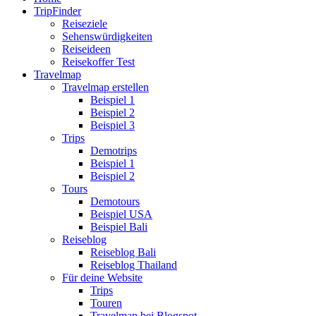
TripFinder
Reiseziele
Sehenswürdigkeiten
Reiseideen
Reisekoffer Test
Travelmap
Travelmap erstellen
Beispiel 1
Beispiel 2
Beispiel 3
Trips
Demotrips
Beispiel 1
Beispiel 2
Tours
Demotours
Beispiel USA
Beispiel Bali
Reiseblog
Reiseblog Bali
Reiseblog Thailand
Für deine Website
Trips
Touren
Travelmap bei Blogspot