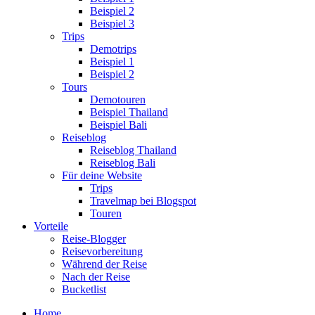
Beispiel 2
Beispiel 3
Trips
Demotrips
Beispiel 1
Beispiel 2
Tours
Demotouren
Beispiel Thailand
Beispiel Bali
Reiseblog
Reiseblog Thailand
Reiseblog Bali
Für deine Website
Trips
Travelmap bei Blogspot
Touren
Vorteile
Reise-Blogger
Reisevorbereitung
Während der Reise
Nach der Reise
Bucketlist
Home