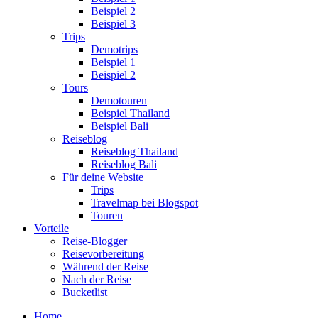
Beispiel 2
Beispiel 3
Trips
Demotrips
Beispiel 1
Beispiel 2
Tours
Demotouren
Beispiel Thailand
Beispiel Bali
Reiseblog
Reiseblog Thailand
Reiseblog Bali
Für deine Website
Trips
Travelmap bei Blogspot
Touren
Vorteile
Reise-Blogger
Reisevorbereitung
Während der Reise
Nach der Reise
Bucketlist
Home