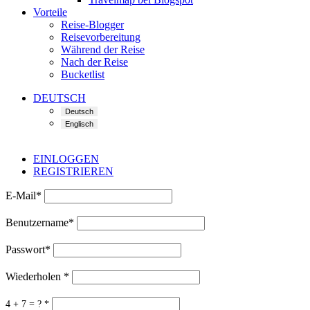
Vorteile
Reise-Blogger
Reisevorbereitung
Während der Reise
Nach der Reise
Bucketlist
DEUTSCH
EINLOGGEN
REGISTRIEREN
E-Mail
*
Benutzername
*
Passwort
*
Wiederholen
*
4 + 7 = ?
*