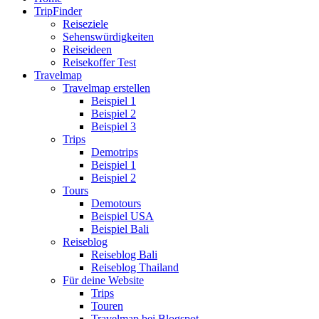
TripFinder
Reiseziele
Sehenswürdigkeiten
Reiseideen
Reisekoffer Test
Travelmap
Travelmap erstellen
Beispiel 1
Beispiel 2
Beispiel 3
Trips
Demotrips
Beispiel 1
Beispiel 2
Tours
Demotours
Beispiel USA
Beispiel Bali
Reiseblog
Reiseblog Bali
Reiseblog Thailand
Für deine Website
Trips
Touren
Travelmap bei Blogspot