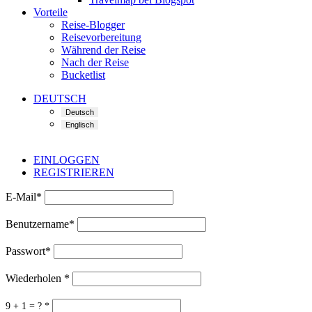
Vorteile
Reise-Blogger
Reisevorbereitung
Während der Reise
Nach der Reise
Bucketlist
DEUTSCH
EINLOGGEN
REGISTRIEREN
E-Mail
*
Benutzername
*
Passwort
*
Wiederholen
*
9 + 1 = ?
*