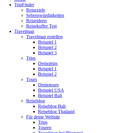
TripFinder
Reiseziele
Sehenswürdigkeiten
Reiseideen
Reisekoffer Test
Travelmap
Travelmap erstellen
Beispiel 1
Beispiel 2
Beispiel 3
Trips
Demotrips
Beispiel 1
Beispiel 2
Tours
Demotours
Beispiel USA
Beispiel Bali
Reiseblog
Reiseblog Bali
Reiseblog Thailand
Für deine Website
Trips
Touren
Travelmap bei Blogspot