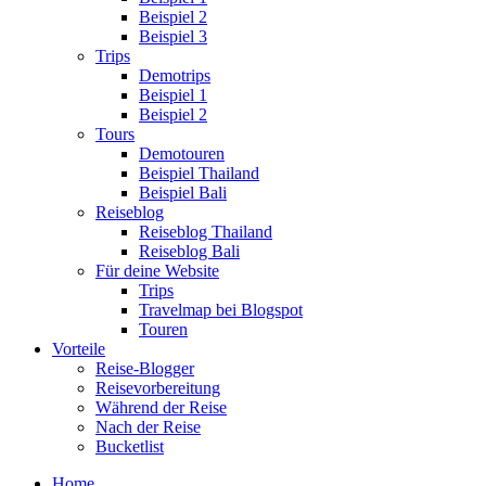
Beispiel 2
Beispiel 3
Trips
Demotrips
Beispiel 1
Beispiel 2
Tours
Demotouren
Beispiel Thailand
Beispiel Bali
Reiseblog
Reiseblog Thailand
Reiseblog Bali
Für deine Website
Trips
Travelmap bei Blogspot
Touren
Vorteile
Reise-Blogger
Reisevorbereitung
Während der Reise
Nach der Reise
Bucketlist
Home