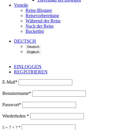
Vorteile
Reise-Blogger
Reisevorbereitung
Während der Reise
Nach der Reise
Bucketlist
DEUTSCH
EINLOGGEN
REGISTRIEREN
E-Mail
*
Benutzername
*
Passwort
*
Wiederholen
*
5 + 7 = ?
*