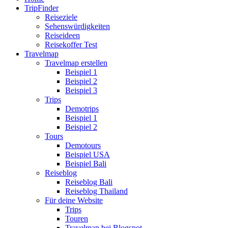
TripFinder
Reiseziele
Sehenswürdigkeiten
Reiseideen
Reisekoffer Test
Travelmap
Travelmap erstellen
Beispiel 1
Beispiel 2
Beispiel 3
Trips
Demotrips
Beispiel 1
Beispiel 2
Tours
Demotours
Beispiel USA
Beispiel Bali
Reiseblog
Reiseblog Bali
Reiseblog Thailand
Für deine Website
Trips
Touren
Travelmap bei Blogspot