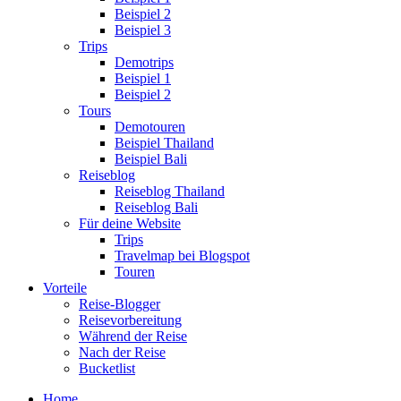
Beispiel 2
Beispiel 3
Trips
Demotrips
Beispiel 1
Beispiel 2
Tours
Demotouren
Beispiel Thailand
Beispiel Bali
Reiseblog
Reiseblog Thailand
Reiseblog Bali
Für deine Website
Trips
Travelmap bei Blogspot
Touren
Vorteile
Reise-Blogger
Reisevorbereitung
Während der Reise
Nach der Reise
Bucketlist
Home