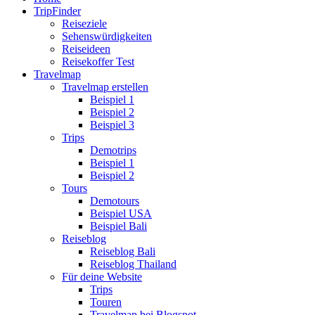
TripFinder
Reiseziele
Sehenswürdigkeiten
Reiseideen
Reisekoffer Test
Travelmap
Travelmap erstellen
Beispiel 1
Beispiel 2
Beispiel 3
Trips
Demotrips
Beispiel 1
Beispiel 2
Tours
Demotours
Beispiel USA
Beispiel Bali
Reiseblog
Reiseblog Bali
Reiseblog Thailand
Für deine Website
Trips
Touren
Travelmap bei Blogspot