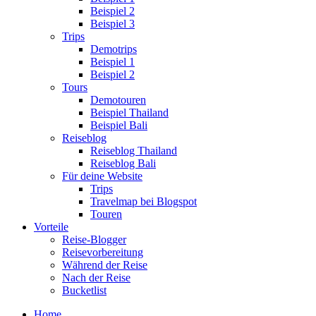
Beispiel 2
Beispiel 3
Trips
Demotrips
Beispiel 1
Beispiel 2
Tours
Demotouren
Beispiel Thailand
Beispiel Bali
Reiseblog
Reiseblog Thailand
Reiseblog Bali
Für deine Website
Trips
Travelmap bei Blogspot
Touren
Vorteile
Reise-Blogger
Reisevorbereitung
Während der Reise
Nach der Reise
Bucketlist
Home