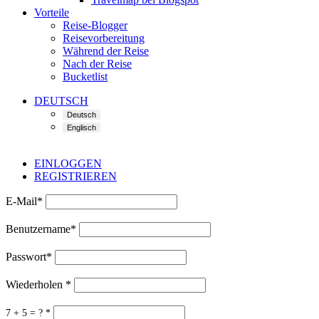
Vorteile
Reise-Blogger
Reisevorbereitung
Während der Reise
Nach der Reise
Bucketlist
DEUTSCH
EINLOGGEN
REGISTRIEREN
E-Mail
*
Benutzername
*
Passwort
*
Wiederholen
*
7 + 5 = ?
*