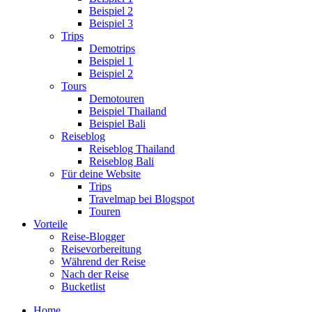
Beispiel 2
Beispiel 3
Trips
Demotrips
Beispiel 1
Beispiel 2
Tours
Demotouren
Beispiel Thailand
Beispiel Bali
Reiseblog
Reiseblog Thailand
Reiseblog Bali
Für deine Website
Trips
Travelmap bei Blogspot
Touren
Vorteile
Reise-Blogger
Reisevorbereitung
Während der Reise
Nach der Reise
Bucketlist
Home