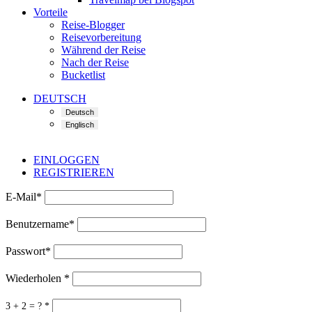
Vorteile
Reise-Blogger
Reisevorbereitung
Während der Reise
Nach der Reise
Bucketlist
DEUTSCH
EINLOGGEN
REGISTRIEREN
E-Mail
*
Benutzername
*
Passwort
*
Wiederholen
*
3 + 2 = ?
*