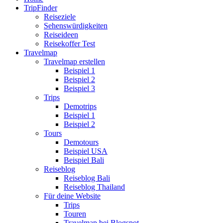
TripFinder
Reiseziele
Sehenswürdigkeiten
Reiseideen
Reisekoffer Test
Travelmap
Travelmap erstellen
Beispiel 1
Beispiel 2
Beispiel 3
Trips
Demotrips
Beispiel 1
Beispiel 2
Tours
Demotours
Beispiel USA
Beispiel Bali
Reiseblog
Reiseblog Bali
Reiseblog Thailand
Für deine Website
Trips
Touren
Travelmap bei Blogspot