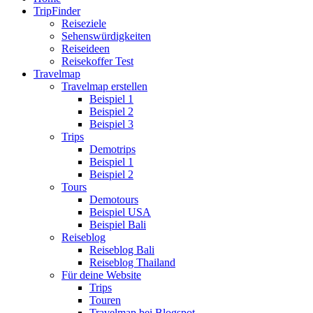
TripFinder
Reiseziele
Sehenswürdigkeiten
Reiseideen
Reisekoffer Test
Travelmap
Travelmap erstellen
Beispiel 1
Beispiel 2
Beispiel 3
Trips
Demotrips
Beispiel 1
Beispiel 2
Tours
Demotours
Beispiel USA
Beispiel Bali
Reiseblog
Reiseblog Bali
Reiseblog Thailand
Für deine Website
Trips
Touren
Travelmap bei Blogspot