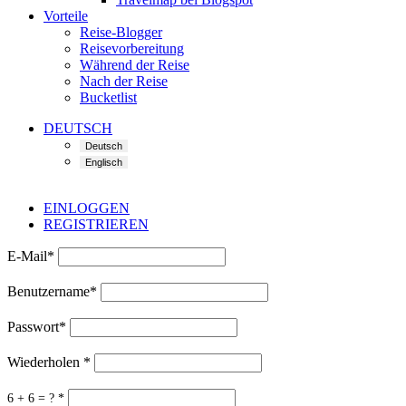
Vorteile
Reise-Blogger
Reisevorbereitung
Während der Reise
Nach der Reise
Bucketlist
DEUTSCH
EINLOGGEN
REGISTRIEREN
E-Mail
*
Benutzername
*
Passwort
*
Wiederholen
*
6 + 6 = ?
*