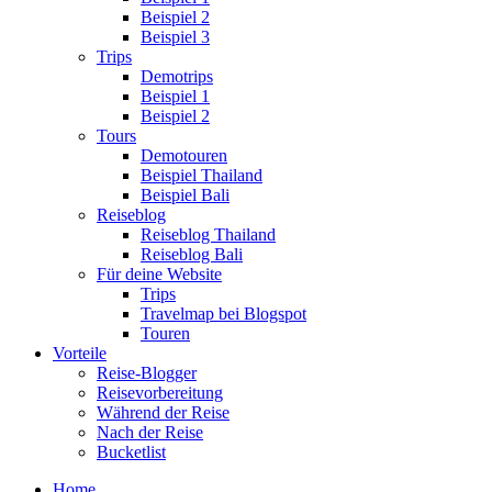
Beispiel 2
Beispiel 3
Trips
Demotrips
Beispiel 1
Beispiel 2
Tours
Demotouren
Beispiel Thailand
Beispiel Bali
Reiseblog
Reiseblog Thailand
Reiseblog Bali
Für deine Website
Trips
Travelmap bei Blogspot
Touren
Vorteile
Reise-Blogger
Reisevorbereitung
Während der Reise
Nach der Reise
Bucketlist
Home