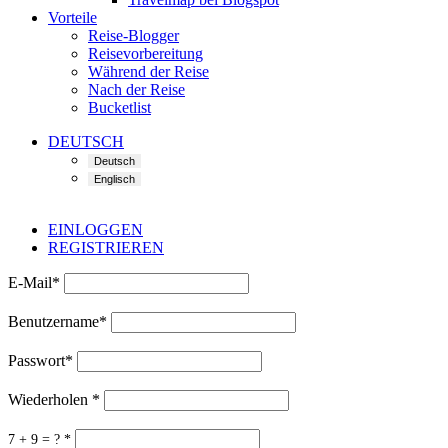
Vorteile
Reise-Blogger
Reisevorbereitung
Während der Reise
Nach der Reise
Bucketlist
DEUTSCH
EINLOGGEN
REGISTRIEREN
E-Mail
*
Benutzername
*
Passwort
*
Wiederholen
*
7 + 9 = ?
*