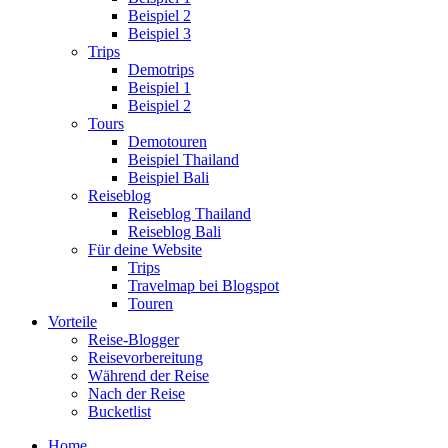
Beispiel 2
Beispiel 3
Trips
Demotrips
Beispiel 1
Beispiel 2
Tours
Demotouren
Beispiel Thailand
Beispiel Bali
Reiseblog
Reiseblog Thailand
Reiseblog Bali
Für deine Website
Trips
Travelmap bei Blogspot
Touren
Vorteile
Reise-Blogger
Reisevorbereitung
Während der Reise
Nach der Reise
Bucketlist
Home