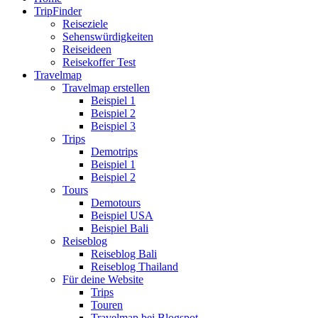
TripFinder
Reiseziele
Sehenswürdigkeiten
Reiseideen
Reisekoffer Test
Travelmap
Travelmap erstellen
Beispiel 1
Beispiel 2
Beispiel 3
Trips
Demotrips
Beispiel 1
Beispiel 2
Tours
Demotours
Beispiel USA
Beispiel Bali
Reiseblog
Reiseblog Bali
Reiseblog Thailand
Für deine Website
Trips
Touren
Travelmap bei Blogspot