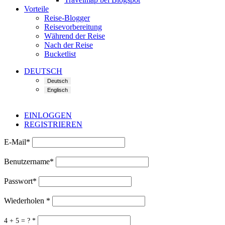
Vorteile
Reise-Blogger
Reisevorbereitung
Während der Reise
Nach der Reise
Bucketlist
DEUTSCH
EINLOGGEN
REGISTRIEREN
E-Mail
*
Benutzername
*
Passwort
*
Wiederholen
*
4 + 5 = ?
*