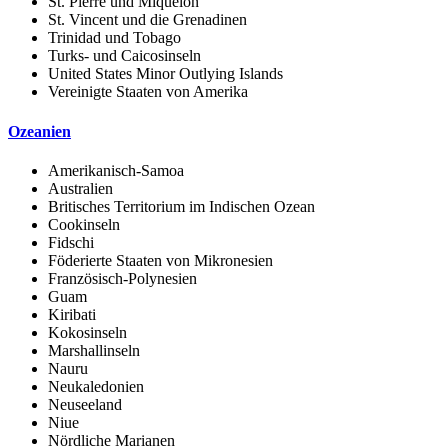
St. Pierre und Miquelon
St. Vincent und die Grenadinen
Trinidad und Tobago
Turks- und Caicosinseln
United States Minor Outlying Islands
Vereinigte Staaten von Amerika
Ozeanien
Amerikanisch-Samoa
Australien
Britisches Territorium im Indischen Ozean
Cookinseln
Fidschi
Föderierte Staaten von Mikronesien
Französisch-Polynesien
Guam
Kiribati
Kokosinseln
Marshallinseln
Nauru
Neukaledonien
Neuseeland
Niue
Nördliche Marianen