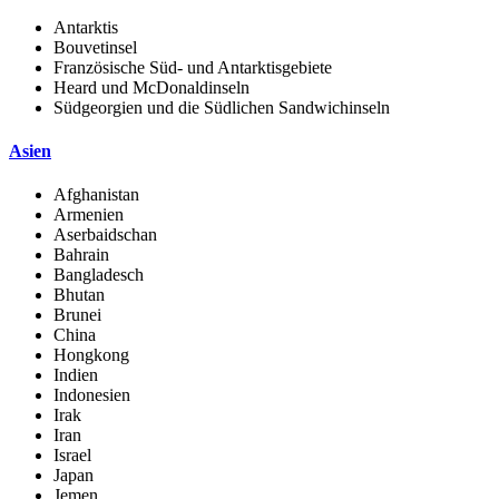
Antarktis
Bouvetinsel
Französische Süd- und Antarktisgebiete
Heard und McDonaldinseln
Südgeorgien und die Südlichen Sandwichinseln
Asien
Afghanistan
Armenien
Aserbaidschan
Bahrain
Bangladesch
Bhutan
Brunei
China
Hongkong
Indien
Indonesien
Irak
Iran
Israel
Japan
Jemen