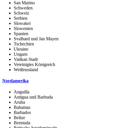
San Marino
Schweden
Schweiz
Serbien
Slowakei
Slowenien
Spanien
Svalbard und Jan Mayen
Tschechien
Ukraine
Ungarn
Vatikan Stadt
Vereinigtes Königreich
Weißrussland
Nordamerika
Anguilla
Antigua und Barbuda
Aruba
Bahamas
Barbados
Belize
Bermuda
Britische Jungferninseln