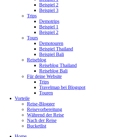
Beispiel 2
Beispiel 3
Trips
Demotrips
Beispiel 1
Beispiel 2
Tours
Demotouren
Beispiel Thailand
Beispiel Bali
Reiseblog
Reiseblog Thailand
Reiseblog Bali
Für deine Website
Trips
Travelmap bei Blogspot
Touren
Vorteile
Reise-Blogger
Reisevorbereitung
Während der Reise
Nach der Reise
Bucketlist
Home