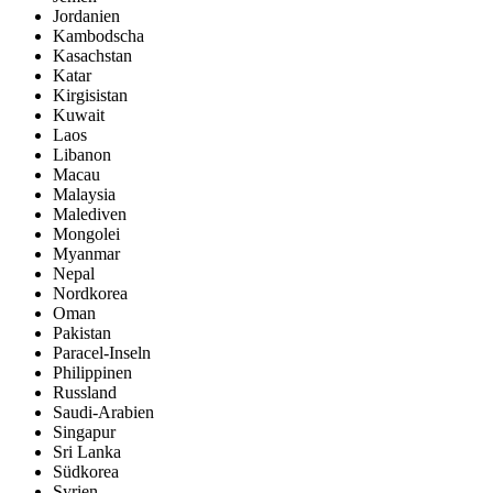
Jordanien
Kambodscha
Kasachstan
Katar
Kirgisistan
Kuwait
Laos
Libanon
Macau
Malaysia
Malediven
Mongolei
Myanmar
Nepal
Nordkorea
Oman
Pakistan
Paracel-Inseln
Philippinen
Russland
Saudi-Arabien
Singapur
Sri Lanka
Südkorea
Syrien