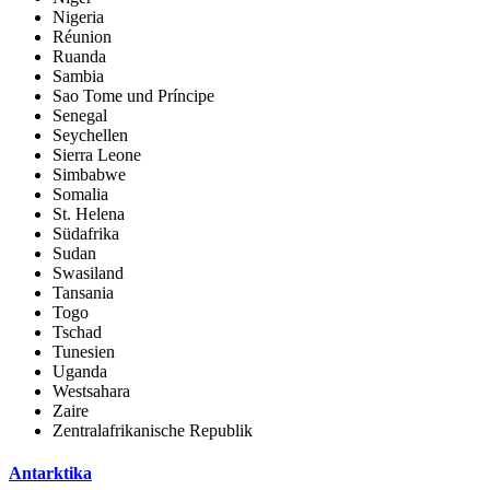
Nigeria
Réunion
Ruanda
Sambia
Sao Tome und Príncipe
Senegal
Seychellen
Sierra Leone
Simbabwe
Somalia
St. Helena
Südafrika
Sudan
Swasiland
Tansania
Togo
Tschad
Tunesien
Uganda
Westsahara
Zaire
Zentralafrikanische Republik
Antarktika