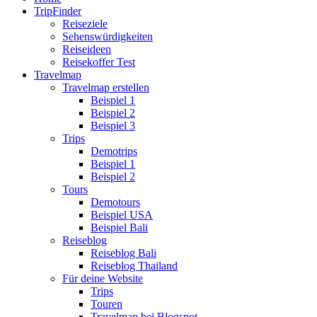
TripFinder
Reiseziele
Sehenswürdigkeiten
Reiseideen
Reisekoffer Test
Travelmap
Travelmap erstellen
Beispiel 1
Beispiel 2
Beispiel 3
Trips
Demotrips
Beispiel 1
Beispiel 2
Tours
Demotours
Beispiel USA
Beispiel Bali
Reiseblog
Reiseblog Bali
Reiseblog Thailand
Für deine Website
Trips
Touren
Travelmap bei Blogspot