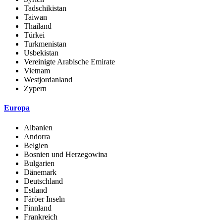
Tadschikistan
Taiwan
Thailand
Türkei
Turkmenistan
Usbekistan
Vereinigte Arabische Emirate
Vietnam
Westjordanland
Zypern
Europa
Albanien
Andorra
Belgien
Bosnien und Herzegowina
Bulgarien
Dänemark
Deutschland
Estland
Färöer Inseln
Finnland
Frankreich