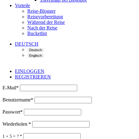
Vorteile
Reise-Blogger
Reisevorbereitung
Während der Reise
Nach der Reise
Bucketlist
DEUTSCH
EINLOGGEN
REGISTRIEREN
E-Mail
*
Benutzername
*
Passwort
*
Wiederholen
*
1 + 5 = ?
*