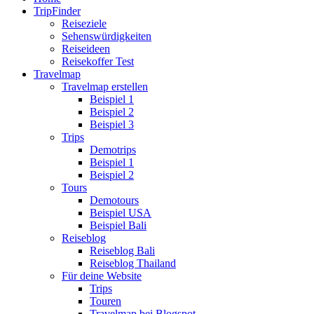
TripFinder
Reiseziele
Sehenswürdigkeiten
Reiseideen
Reisekoffer Test
Travelmap
Travelmap erstellen
Beispiel 1
Beispiel 2
Beispiel 3
Trips
Demotrips
Beispiel 1
Beispiel 2
Tours
Demotours
Beispiel USA
Beispiel Bali
Reiseblog
Reiseblog Bali
Reiseblog Thailand
Für deine Website
Trips
Touren
Travelmap bei Blogspot