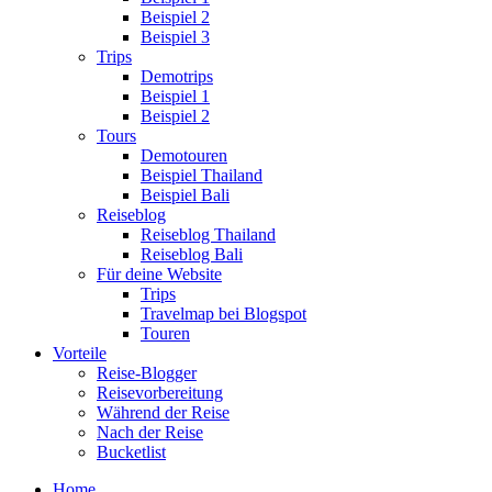
Beispiel 2
Beispiel 3
Trips
Demotrips
Beispiel 1
Beispiel 2
Tours
Demotouren
Beispiel Thailand
Beispiel Bali
Reiseblog
Reiseblog Thailand
Reiseblog Bali
Für deine Website
Trips
Travelmap bei Blogspot
Touren
Vorteile
Reise-Blogger
Reisevorbereitung
Während der Reise
Nach der Reise
Bucketlist
Home