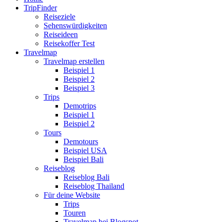
TripFinder
Reiseziele
Sehenswürdigkeiten
Reiseideen
Reisekoffer Test
Travelmap
Travelmap erstellen
Beispiel 1
Beispiel 2
Beispiel 3
Trips
Demotrips
Beispiel 1
Beispiel 2
Tours
Demotours
Beispiel USA
Beispiel Bali
Reiseblog
Reiseblog Bali
Reiseblog Thailand
Für deine Website
Trips
Touren
Travelmap bei Blogspot