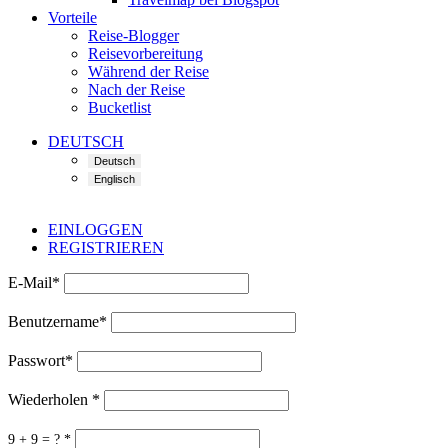
Vorteile
Reise-Blogger
Reisevorbereitung
Während der Reise
Nach der Reise
Bucketlist
DEUTSCH
EINLOGGEN
REGISTRIEREN
E-Mail
*
Benutzername
*
Passwort
*
Wiederholen
*
9 + 9 = ?
*