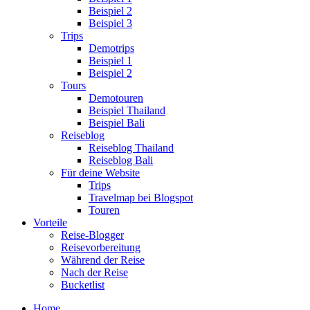
Beispiel 2
Beispiel 3
Trips
Demotrips
Beispiel 1
Beispiel 2
Tours
Demotouren
Beispiel Thailand
Beispiel Bali
Reiseblog
Reiseblog Thailand
Reiseblog Bali
Für deine Website
Trips
Travelmap bei Blogspot
Touren
Vorteile
Reise-Blogger
Reisevorbereitung
Während der Reise
Nach der Reise
Bucketlist
Home